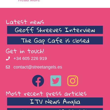
Latest news
Geoff Shreeves Interview
The Gap Cafe is closed
Get in touch!
+34 605 226 919
contact@streetangels.es
Most recent press articles
ITV News Anglia